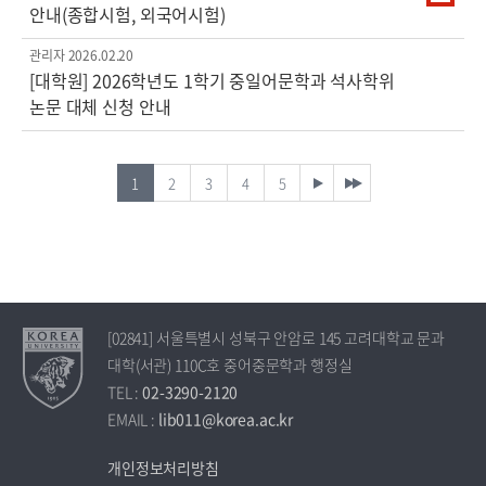
안내(종합시험, 외국어시험)
관리자
2026.02.20
[대학원] 2026학년도 1학기 중일어문학과 석사학위
논문 대체 신청 안내
1
2
3
4
5
[02841] 서울특별시 성북구 안암로 145 고려대학교 문과
대학(서관) 110C호 중어중문학과 행정실
TEL :
02-3290-2120
EMAIL :
lib011@korea.ac.kr
개인정보처리방침