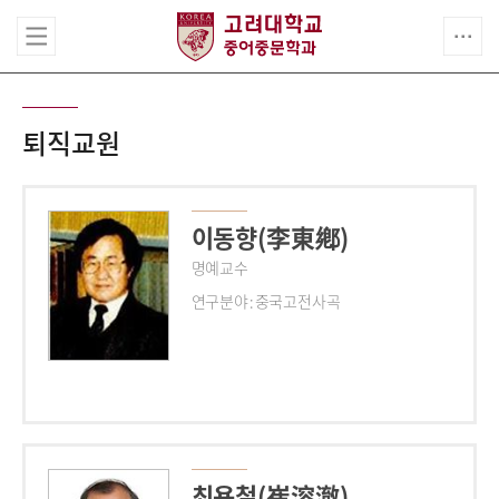
퇴직교원
이동향(李東鄕)
명예교수
연구분야 : 중국고전사곡
최용철(崔溶澈)